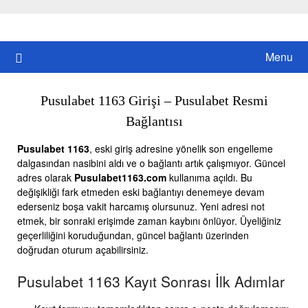
Skip
to
content
Menu
Pusulabet 1163 Girişi – Pusulabet Resmi
Bağlantısı
Pusulabet 1163
, eski giriş adresine yönelik son engelleme
dalgasından nasibini aldı ve o bağlantı artık çalışmıyor. Güncel
adres olarak
Pusulabet1163.com
kullanıma açıldı. Bu
değişikliği fark etmeden eski bağlantıyı denemeye devam
ederseniz boşa vakit harcamış olursunuz. Yeni adresi not
etmek, bir sonraki erişimde zaman kaybını önlüyor. Üyeliğiniz
geçerliliğini koruduğundan, güncel bağlantı üzerinden
doğrudan oturum açabilirsiniz.
Pusulabet 1163 Kayıt Sonrası İlk Adımlar