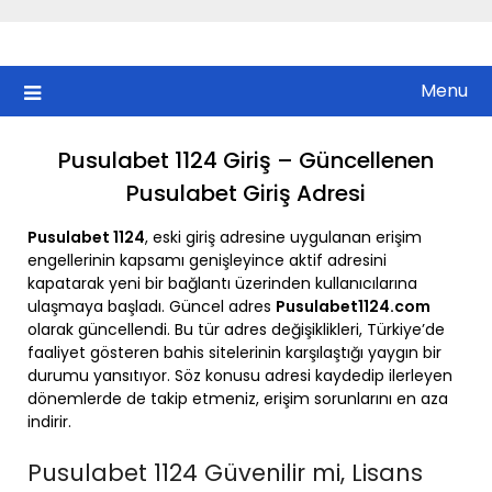
Skip
to
content
Menu
Pusulabet 1124 Giriş – Güncellenen
Pusulabet Giriş Adresi
Pusulabet 1124
, eski giriş adresine uygulanan erişim
engellerinin kapsamı genişleyince aktif adresini
kapatarak yeni bir bağlantı üzerinden kullanıcılarına
ulaşmaya başladı. Güncel adres
Pusulabet1124.com
olarak güncellendi. Bu tür adres değişiklikleri, Türkiye’de
faaliyet gösteren bahis sitelerinin karşılaştığı yaygın bir
durumu yansıtıyor. Söz konusu adresi kaydedip ilerleyen
dönemlerde de takip etmeniz, erişim sorunlarını en aza
indirir.
Pusulabet 1124 Güvenilir mi, Lisans