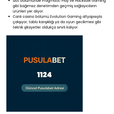
Slot bölümünde Pragmatic Play ve Hacksaw Gaming
gibi bağımsız denetimden geçmiş sağlayıcıların
ürünleri yer alıyor.
Canlı casino bölümü Evolution Gaming altyapısıyla
çalışıyor; tablo karışıklığı ya da oyun gecikmesi gibi
teknik şikayetler oldukça sınırlı kalıyor.