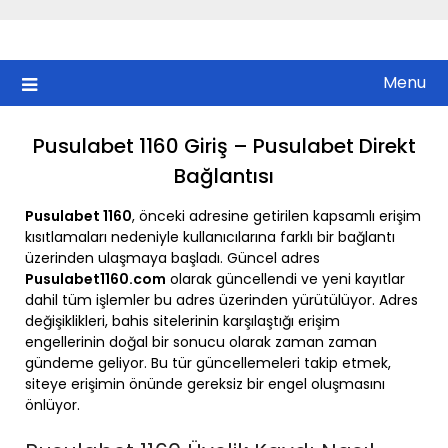
Skip
to
content
Menu
Pusulabet 1160 Giriş – Pusulabet Direkt
Bağlantısı
Pusulabet 1160
, önceki adresine getirilen kapsamlı erişim
kısıtlamaları nedeniyle kullanıcılarına farklı bir bağlantı
üzerinden ulaşmaya başladı. Güncel adres
Pusulabet1160.com
olarak güncellendi ve yeni kayıtlar
dahil tüm işlemler bu adres üzerinden yürütülüyor. Adres
değişiklikleri, bahis sitelerinin karşılaştığı erişim
engellerinin doğal bir sonucu olarak zaman zaman
gündeme geliyor. Bu tür güncellemeleri takip etmek,
siteye erişimin önünde gereksiz bir engel oluşmasını
önlüyor.