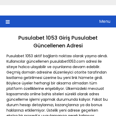
Skip
to
content
Menu
Pusulabet 1053 Giriş Pusulabet
Güncellenen Adresi
Pusulabet 1053 aktif bağlantı noktası olarak yayına alındı.
Kullanıcılar güncellenen pusulabet1053.com adresi ile
siteye hızlıca ulaşabilir ve oyunlarına devam edebilir.
Geçmiş domain adresine düzenleyici otorite tarafından
kısıtlama getirilmesi üzerine bu yeni link hizmete girdi.
Böylece üyeler herhangi bir aksama olmadan tüm
platform özelliklerine erişebiliyor. Ülkemizdeki mevzuat
kapsamında online bahis siteleri sürekli olarak adres
güncelleme işlemi yapmak durumunda kalıyor. Fakat bu
durum hesap detaylarınızı, kazançlarınızı ya da bonus
haklarınızı etkilemiyor. Üstelik yeni adrese geçerken
ekstra bir prosedür uygulamanıza gerek kalmıyor.