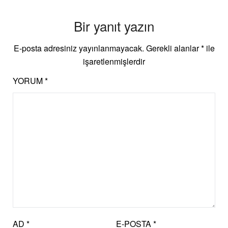
Bir yanıt yazın
E-posta adresiniz yayınlanmayacak.
Gerekli alanlar
*
ile
işaretlenmişlerdir
YORUM
*
AD
*
E-POSTA
*