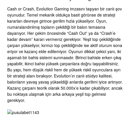
Cash or Crash, Evolution Gaming imzasını taşıyan bir canlı şov
oyunudur. Temel mekanik oldukça basit görünse de strateji
kararları devreye girince gerilim hızla yükseliyor. Oyun,
numaralandırılmış topların çekildiği bir balon temasına
dayanıyor. Her çekim öncesinde “Cash Out” ya da “Crash’e
kadar devam” kararı vermeniz gerekiyor. Yeşil top çekildiğinde
çarpan yükseliyor, kırmızı top çekildiğinde ise aktif oturum sona
eriyor ve kazanç elde edilemiyor. Oyunun dikkat çekici yanı, iki
aşamalı bir bahis sistemi sunmasıdır. Birinci bahisle erken çıkış
yapabilir, ikinci bahsi yüksek çarpanlara doğru taşıyabilirsiniz.
Bu yapı, hem düşük riskli hem de yüksek riskli oyunculara ayrı
bir strateji alanı bırakıyor. Evolution’ın canlı stüdyo kalitesi,
balonların yavaş yavaş yükseldiği anlarda gerilimi iyice artırıyor.
Kazanç çarpanı teorik olarak 50.000x’e kadar çıkabiliyor, ancak
bu noktaya ulaşmak için arka arkaya yeşil top gelmesi
gerekiyor.