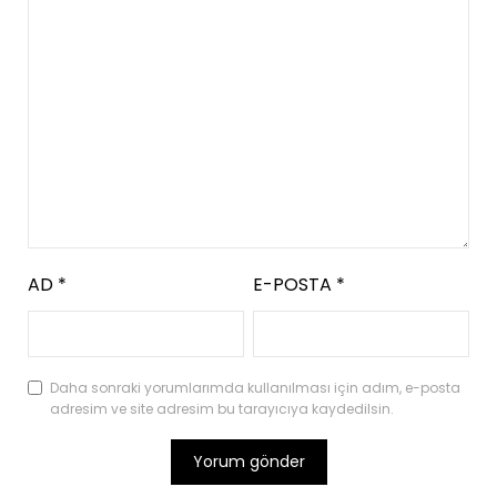
AD
*
E-POSTA
*
Daha sonraki yorumlarımda kullanılması için adım, e-posta
adresim ve site adresim bu tarayıcıya kaydedilsin.