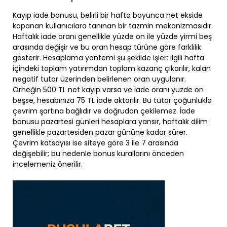
Kayıp iade bonusu, belirli bir hafta boyunca net ekside
kapanan kullanıcılara tanınan bir tazmin mekanizmasıdır.
Haftalık iade oranı genellikle yüzde on ile yüzde yirmi beş
arasında değişir ve bu oran hesap türüne göre farklılık
gösterir. Hesaplama yöntemi şu şekilde işler: ilgili hafta
içindeki toplam yatırımdan toplam kazanç çıkarılır, kalan
negatif tutar üzerinden belirlenen oran uygulanır.
Örneğin 500 TL net kayıp varsa ve iade oranı yüzde on
beşse, hesabınıza 75 TL iade aktarılır. Bu tutar çoğunlukla
çevrim şartına bağlıdır ve doğrudan çekilemez. İade
bonusu pazartesi günleri hesaplara yansır, haftalık dilim
genellikle pazartesiden pazar gününe kadar sürer.
Çevrim katsayısı ise siteye göre 3 ile 7 arasında
değişebilir; bu nedenle bonus kurallarını önceden
incelemeniz önerilir.