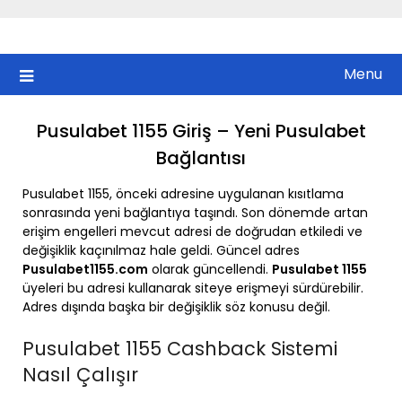
Skip
to
content
Menu
Pusulabet 1155 Giriş – Yeni Pusulabet
Bağlantısı
Pusulabet 1155, önceki adresine uygulanan kısıtlama
sonrasında yeni bağlantıya taşındı. Son dönemde artan
erişim engelleri mevcut adresi de doğrudan etkiledi ve
değişiklik kaçınılmaz hale geldi. Güncel adres
Pusulabet1155.com
olarak güncellendi.
Pusulabet 1155
üyeleri bu adresi kullanarak siteye erişmeyi sürdürebilir.
Adres dışında başka bir değişiklik söz konusu değil.
Pusulabet 1155 Cashback Sistemi
Nasıl Çalışır