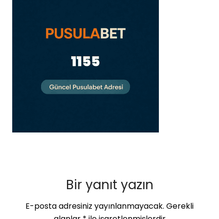
Bir yanıt yazın
E-posta adresiniz yayınlanmayacak.
Gerekli
alanlar
*
ile işaretlenmişlerdir