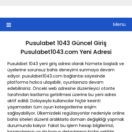
Skip
to
content
Menu
Pusulabet 1043 Güncel Giriş
Pusulabet1043.com Yeni Adresi
Pusulabet 1043 yeni giriş adresi olarak hizmete başladı ve
üyelerine sorunsuz bahis deneyimi sunmaya devam
ediyor. pusulabet1043.com bağlantısı sayesinde
platforma hızlıca ulaşabilir, oyunlarınıza devam
edebilirsiniz. Önceki web adresine düzenleyici otorite
tarafından kısıtlama getirilmesi üzerine bu yeni adres
aktif edildi. Dolayısıyla kullanıcılar hiçbir kesinti
yaşamadan tüm oyun kategorilerine erişim
sağlayabiliyor. Ülkemizdeki regülasyonlar nedeniyle online
bahis siteleri düzenli aralıklarla domain değişikliği yapmak
durumunda kalıyor. Fakat bu işlem hesap bilgilerinizi,
kazançlarınızı ya da bonus detaylarınızı hiçbir şekilde