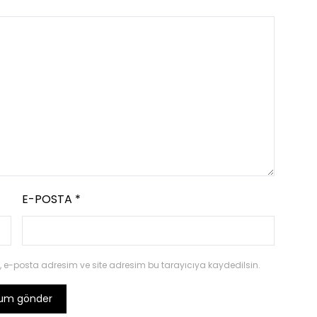
E-POSTA
*
 e-posta adresim ve site adresim bu tarayıcıya kaydedilsin.