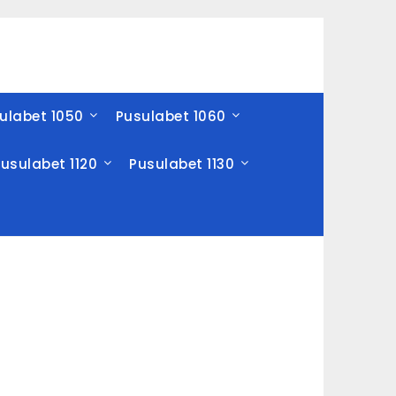
ulabet 1050
Pusulabet 1060
usulabet 1120
Pusulabet 1130