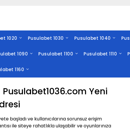
et 1020
Pusulabet 1030
Pusulabet 1040
Pus
ulabet 1090
Pusulabet 1100
Pusulabet 1110
P
labet 1160
 – Pusulabet1036.com Yeni
dresi
iyete başladı ve kullanıcılarına sorunsuz erişim
sı ile siteye rahatlıkla ulaşabilir ve oyunlarınıza