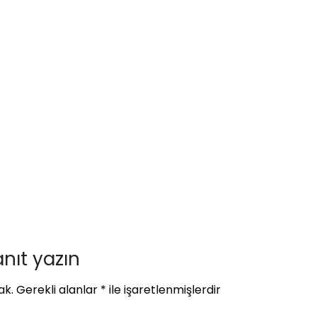
anıt yazın
ak.
Gerekli alanlar
*
ile işaretlenmişlerdir