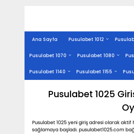
Skip
to
content
Ana Sayfa
Pusulabet 1012
Pusulab
Pusulabet 1070
Pusulabet 1080
Pus
Pusulabet 1140
Pusulabet 1155
Pusu
Pusulabet 1025 Giri
Oy
Pusulabet 1025 yeni giriş adresi olarak aktif 
sağlamaya başladı. pusulabet1025.com bağla